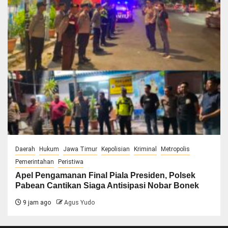
Daerah
Hukum
Jawa Timur
Kepolisian
Kriminal
Metropolis
Pemerintahan
Peristiwa
Apel Pengamanan Final Piala Presiden, Polsek
Pabean Cantikan Siaga Antisipasi Nobar Bonek
9 jam ago
Agus Yudo